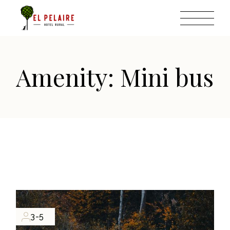
Skip
to
the
content
Amenity: Mini bus
3-5