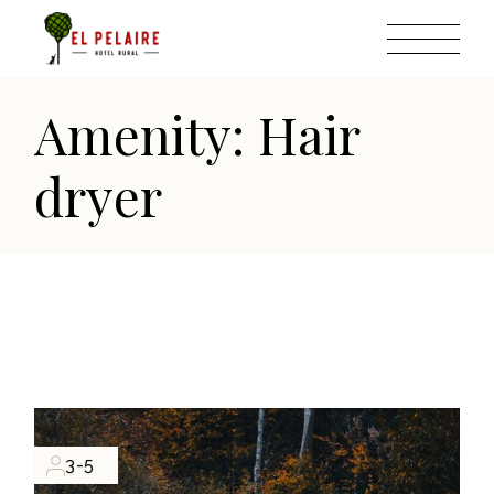
Skip
to
the
content
Amenity: Hair
dryer
3-5