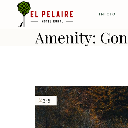
Skip
to
the
INICIO
content
Amenity: Gon
3-5