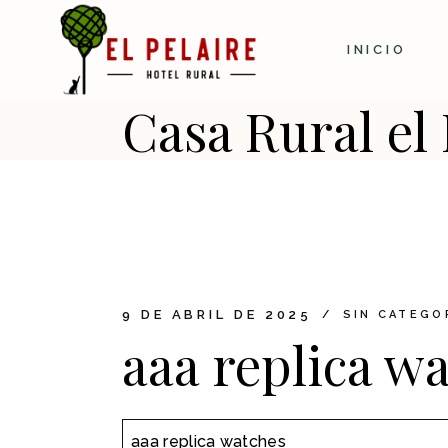
Skip
to
the
INICIO
content
Casa Rural el 
9 DE ABRIL DE 2025
SIN CATEGO
aaa replica w
aaa replica watches