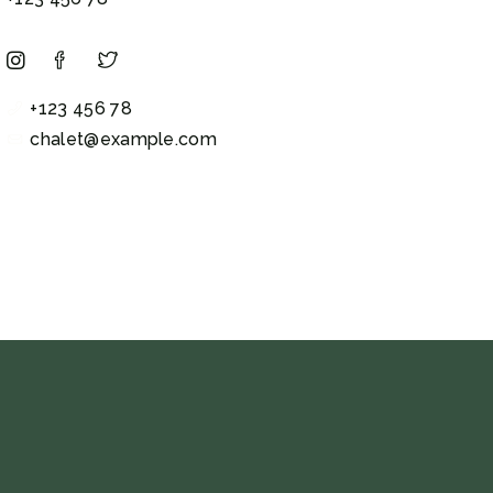
+123 456 78
chalet@example.com