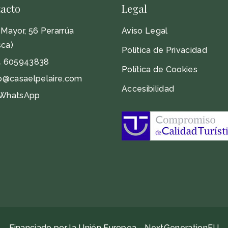
acto
Legal
Mayor, 56 Perarrúa
Aviso Legal
ca)
Política de Privacidad
4 605943838
Política de Cookies
o@casaelpelaire.com
Accesibilidad
WhatsApp
Financiado por la Unión Europea - NextGenerationEU