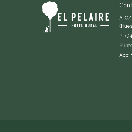
Cont
A:
C/ 
(Hues
P:
+3
E:
inf
App: