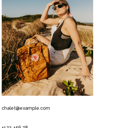
chalet@example.com
+123 456 78